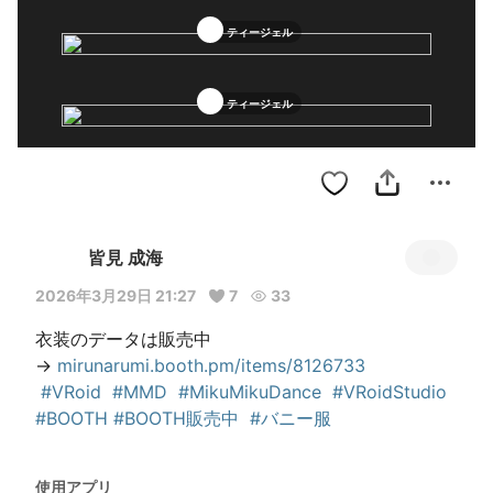
ティージェル
ティージェル
皆見 成海
2026年3月29日 21:27
7
33
衣装のデータは販売中

→ 
mirunarumi.booth.pm/items/8126733
#VRoid
#MMD
#MikuMikuDance
#VRoidStudio
#BOOTH
#BOOTH販売中
#バニー服
使用アプリ