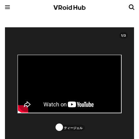
1
/
3
ティージェル