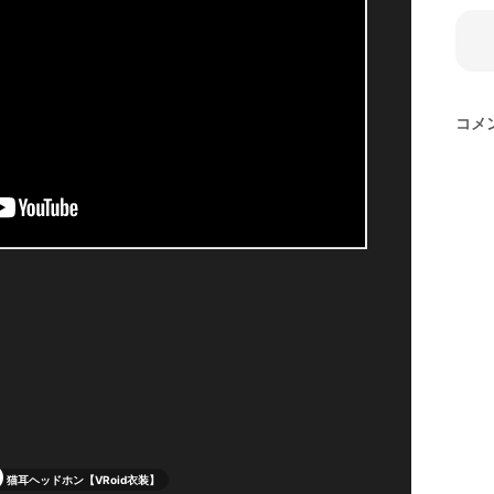
コメ
猫耳ヘッドホン【VRoid衣装】