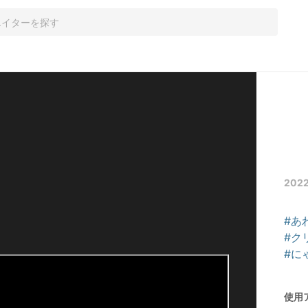
202
#あ
#ク
#に
使用