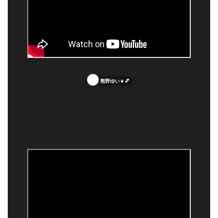
熊野ゆい👧💕