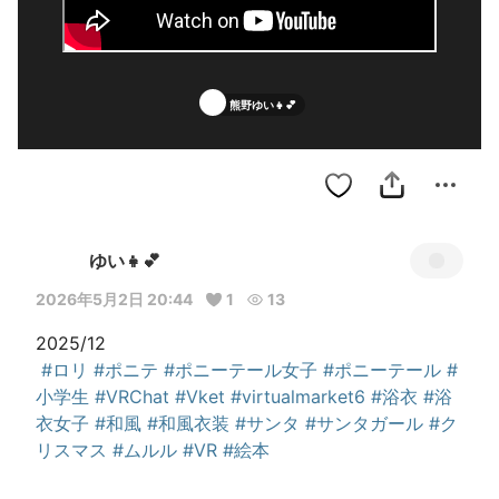
熊野ゆい👧💕
ゆい👧💕
2026年5月2日 20:44
1
13
2025/12

#ロリ
#ポニテ
#ポニーテール女子
#ポニーテール
#
小学生
#VRChat
#Vket
#virtualmarket6
#浴衣
#浴
衣女子
#和風
#和風衣装
#サンタ
#サンタガール
#ク
リスマス
#ムルル
#VR
#絵本