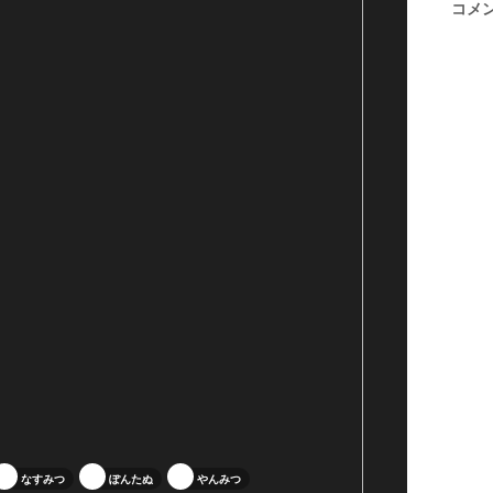
コメ
なすみつ
ぽんたぬ
やんみつ