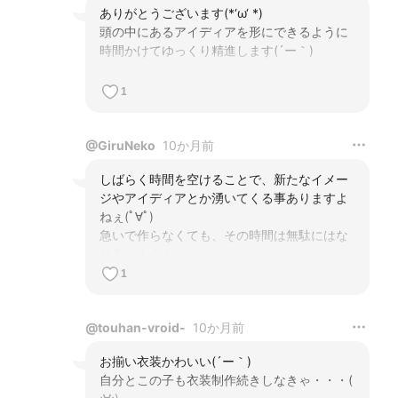
ありがとうございます(*‘ω‘ *)

頭の中にあるアイディアを形にできるように
時間かけてゆっくり精進します(´ー｀)
1
@
GiruNeko
10か月前
しばらく時間を空けることで、新たなイメー
ジやアイディアとか湧いてくる事ありますよ
ねぇ(ﾟ∀ﾟ)

急いで作らなくても、その時間は無駄にはな
りませんよ！
1
@
touhan-vroid-
10か月前
お揃い衣装かわいい(´ー｀)

自分とこの子も衣装制作続きしなきゃ・・・( 