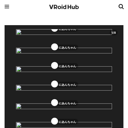
にあんちゃん
1
/
8
にあんちゃん
にあんちゃん
にあんちゃん
にあんちゃん
にあんちゃん