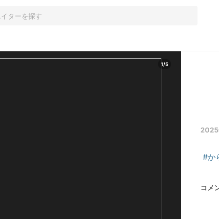
1
/
5
2025
#か
コメ