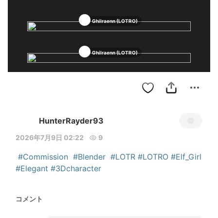
Ghilraenn (LOTRO)
Ghilraenn (LOTRO)
HunterRayder93
2026年7月9日 02:22
9
#Commission
#Blender
#LOTR
#LOTRO
#Elf_Girl
#Elegant
#3Dcharacter
コメント