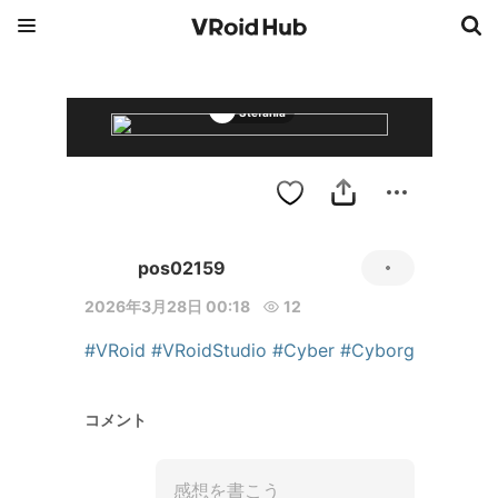
Stefania
pos02159
2026年3月28日 00:18
12
#VRoid
#VRoidStudio
#Cyber
#Cyborg
コメント