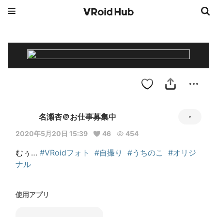
名瀬杏＠お仕事募集中
2020年5月20日 15:39
46
454
むぅ… 
#VRoidフォト
#自撮り
#うちのこ
#オリジ
ナル
使用アプリ