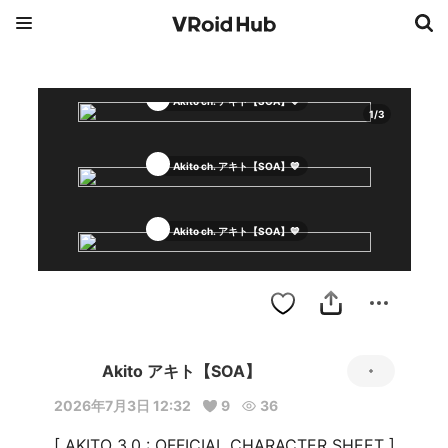
Akito ch. アキト【SOA】💙
1
/
3
Akito ch. アキト【SOA】💙
Akito ch. アキト【SOA】💙
Akito アキト【SOA】
2026年7月3日 12:32
9
36
[ AKITO 3.0 : OFFICIAL CHARACTER SHEET ]
