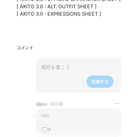
[ AKITO 3.0 : ALT. OUTFIT SHEET ]

[ AKITO 3.0 : EXPRESSIONS SHEET ]

コメント
投稿する
@
poi
26日前
halo
0