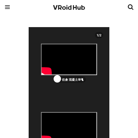
1
/
2
佐倉 混凝土🌸🐈