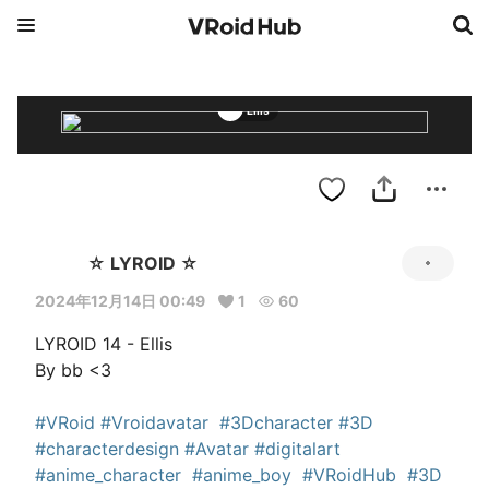
Ellis
☆ LYROID ☆
2024年12月14日 00:49
1
60
LYROID 14 - Ellis

By bb <3

#VRoid
#Vroidavatar
#3Dcharacter
#3D
#characterdesign
#Avatar
#digitalart
#anime_character
#anime_boy
#VRoidHub
#3D