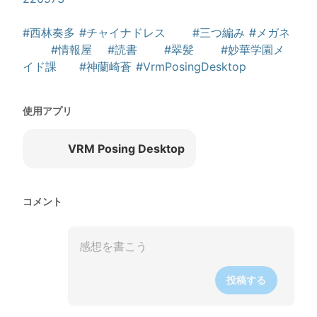
#西林奏多
#チャイナドレス
#三つ編み
#メガネ
#情報屋
#読書
#翠髪
#妙華学園メ
イド課
#神蘭崎蒼
#VrmPosingDesktop
使用アプリ
VRM Posing Desktop
コメント
投稿する