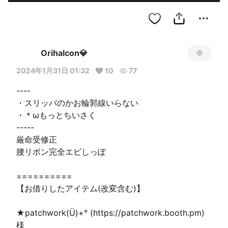
Orihalcon💎
2024年1月31日 01:32
10
77
----

・スリッパのかお輪郭線いらない

・＊ωもっとちいさく

-----

厳命受修正

腰リボン完全エビしっぽ

==========

【お借りしたアイテム(改変含む)】

★patchwork(Ü)+° (https://patchwork.booth.pm) 
様
