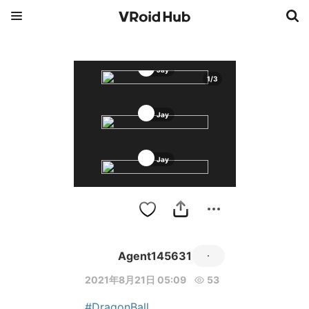
Jay
1
/
3
Jay
Jay
Agent145631
2021年8月21日 05:09
53
#DragonBall