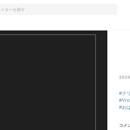
2024
#ク
#Vr
#お
コメ