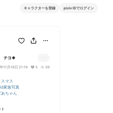
キャラクターを登録
pixiv IDでログイン
チヨ🍀
年11月18日 21:16
5
39
リスマス
oid家族写真
ばあちゃん
ント