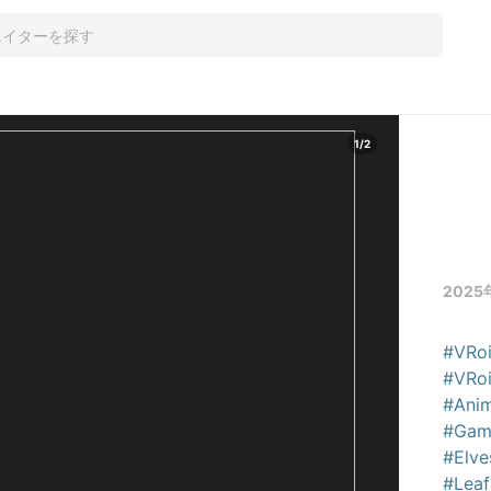
1
/
2
2025
#VRo
#VRoi
#Ani
#Gam
#Elve
#Leaf