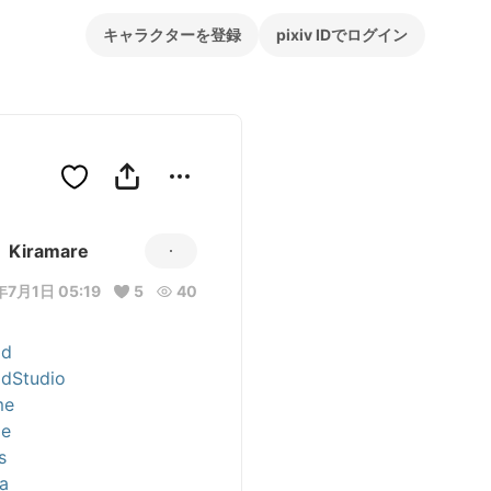
キャラクターを登録
pixiv IDでログイン
Kiramare
年7月1日 05:19
5
40
id
dStudio
me
e
s
a