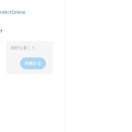
dArtOnline
ト
投稿する