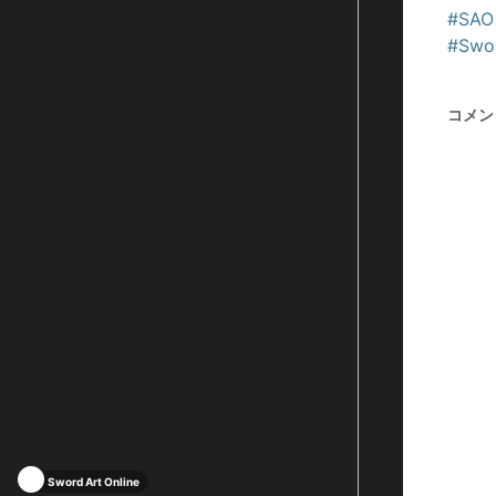
#SAO
#Swor
コメン
Sword Art Online