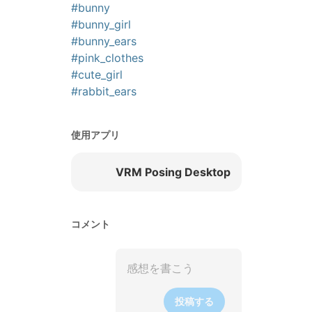
#bunny
#bunny_girl
#bunny_ears
#pink_clothes
#cute_girl
#rabbit_ears
使用アプリ
VRM Posing Desktop
コメント
投稿する