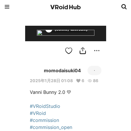
【Comms】Vanni Bunny 2.0
momodaisuki04
2025年1月28日 01:08
6
86
Vanni Bunny 2.0 💛

#VRoidStudio
#VRoid
#commission
#commission_open