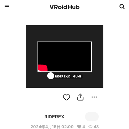
RIDEREX式 GUMI
RIDEREX
2024年4月15日 02:00
4
48