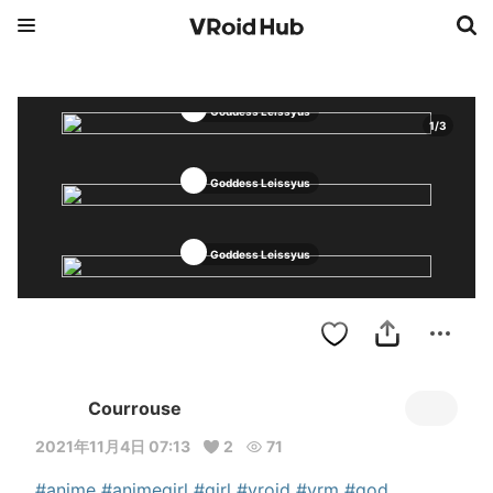
Goddess Leissyus
1
/
3
Goddess Leissyus
Goddess Leissyus
Courrouse
2021年11月4日 07:13
2
71
#anime
#animegirl
#girl
#vroid
#vrm
#god