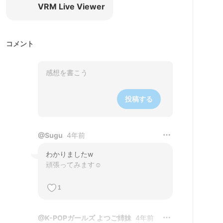
VRM Live Viewer
コメント
投稿する
@
Sugu
4年前
わかりましたw

頑張ってみます☺️
1
@
K-POPガールズ よつご姉妹
4年前