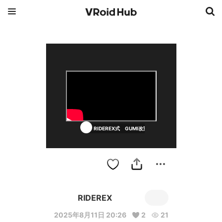
RIDEREX式 GUMI改変 Concert Dress
RIDEREX
2025年8月11日 20:26
2
21