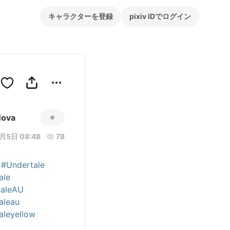
キャラクターを登録
pixiv IDでログイン
ova
月5日 08:48
78
 
#Undertale
ale
taleAU
aleau
aleyellow