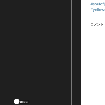
#soulofj
#yellow
コメント
Clover