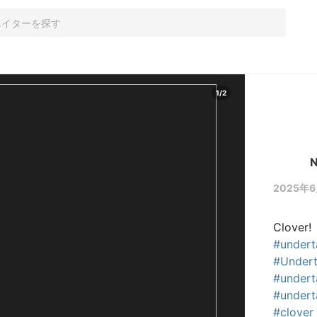
1
/
2
N
2025年6
Clover! 
#undert
#Under
#undert
#undert
#clover