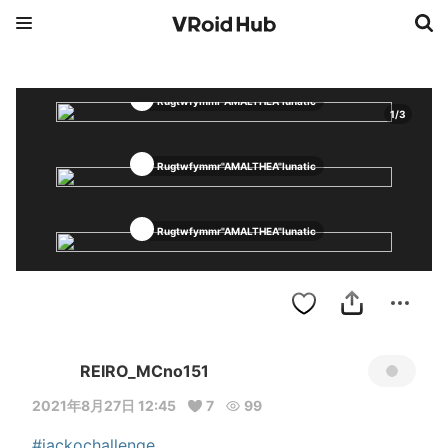
Rugtwfymmr"AMALTHEA"lunatic
1
/
3
Rugtwfymmr"AMALTHEA"lunatic
Rugtwfymmr"AMALTHEA"lunatic
REIRO_MCno151
2021年8月27日 12:45
7
99
#jackochallenge