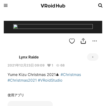
Lynx Raide
2021年12月23日 09:09
1
68
Yume Kizu Christmas 2021🎄 
#Christmas
#Christmas2021
#VRoidStudio
使用アプリ