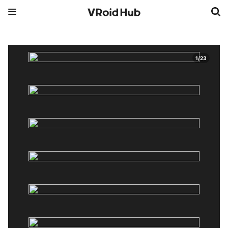
1
/
23