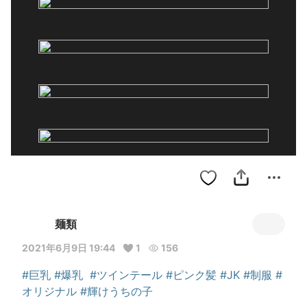
麺類
2021年6月9日 19:44
1
156
#巨乳
#爆乳
#ツインテール
#ピンク髪
#JK
#制服
#
オリジナル
#輝けうちの子