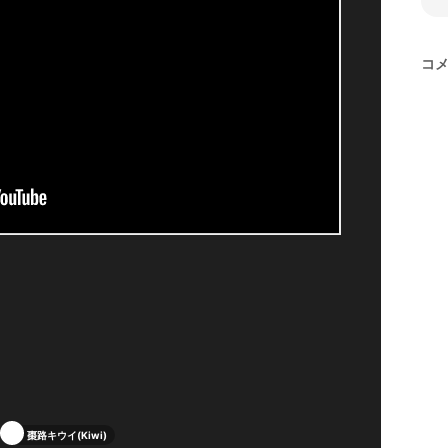
コ
棗路キウイ(Kiwi)