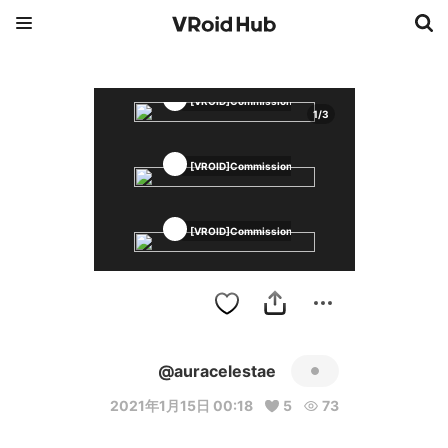
[VROID]Commissions
1
/
3
[VROID]Commissions
[VROID]Commissions
@auracelestae
2021年1月15日 00:18
5
73