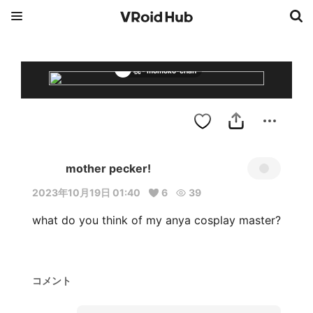
桃 - momoko-chan
mother pecker!
2023年10月19日 01:40
6
39
what do you think of my anya cosplay master?

コメント