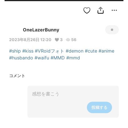
OneLazerBunny
2023年8月26日 12:20
3
56
#ship
#kiss
#VRoidフォト
#demon
#cute
#anime
#husbando
#waifu
#MMD
#mmd
コメント
投稿する