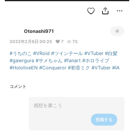
Otonashi971
2022年2月6日 00:25
7
73
#うちのこ
#VRoid
#ツインテール
#VTuber
#白髪
#gawrgura
#サメちゃん
#fanart
#ホロライブ
#HololiveEN
#Conqueror
#初音ミク
#VTuber
#IA
コメント
投稿する