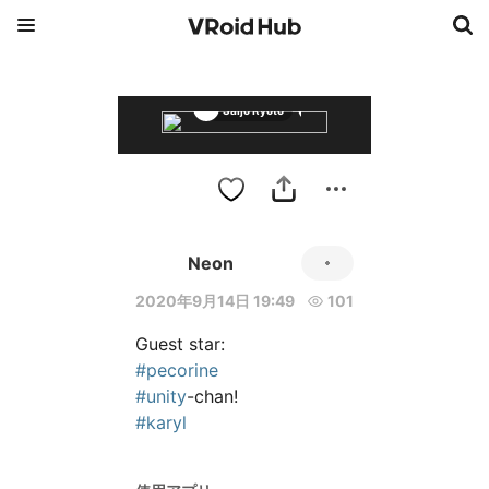
Saijo Ryoto
Shimizu Misa
Neon
2020年9月14日 19:49
101
#pecorine
#unity
#karyl