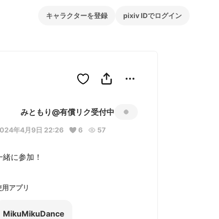
キャラクターを登録
pixiv IDでログイン
みともり@有償リク受付中
024年4月9日 22:26
6
57
一緒に参加！
使用アプリ
MikuMikuDance