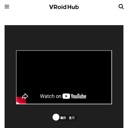
薗田 意乃