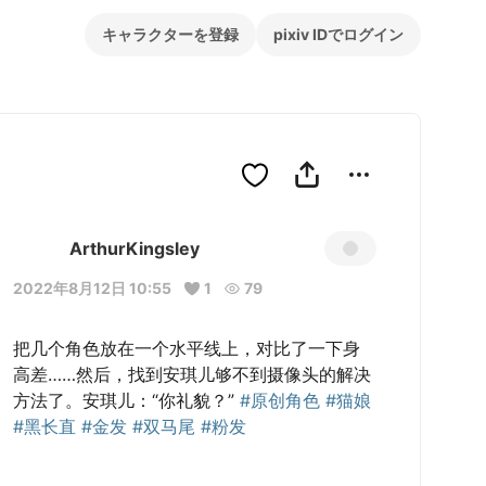
キャラクターを登録
pixiv IDでログイン
ArthurKingsley
2022年8月12日 10:55
1
79
把几个角色放在一个水平线上，对比了一下身
高差……然后，找到安琪儿够不到摄像头的解决
方法了。安琪儿：“你礼貌？” 
#原创角色
#猫娘
#黑长直
#金发
#双马尾
#粉发