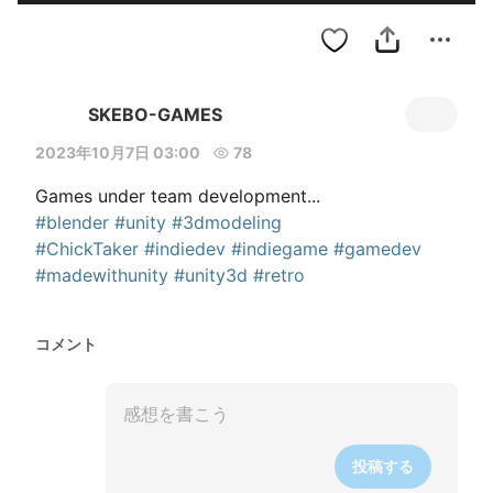
SKEBO-GAMES
2023年10月7日 03:00
78
#blender
#unity
#3dmodeling
#ChickTaker
#indiedev
#indiegame
#gamedev
#madewithunity
#unity3d
#retro
コメント
投稿する