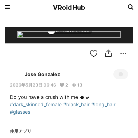
Gothblackemoz 💜☠💜
Jose Gonzalez
2026年5月23日 06:46
2
13
Do you have a crush with me 👄🫦 
#dark_skinned_female
#black_hair
#long_hair
#glasses
使用アプリ