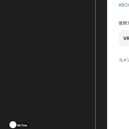
#BO
使用
VR
コメ
Mi Cha