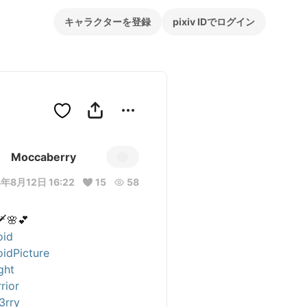
キャラクターを登録
pixiv IDでログイン
Moccaberry
年8月12日 16:22
15
58
oid
idPicture
ght
rior
3rry