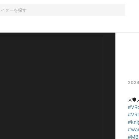
2024
#VR
#VRo
#kni
#war
#MB