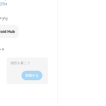
OTH
アプリ
oid Hub
ント
投稿する