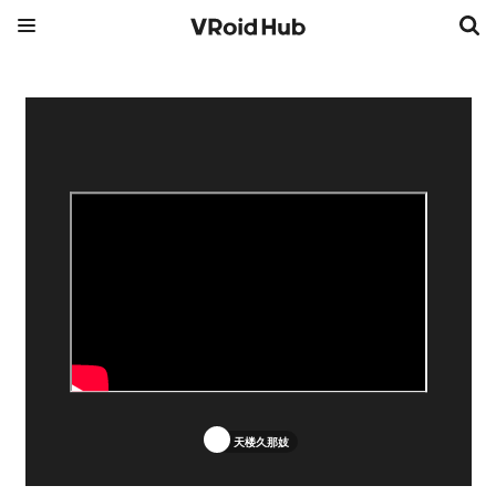
天楼久那妓