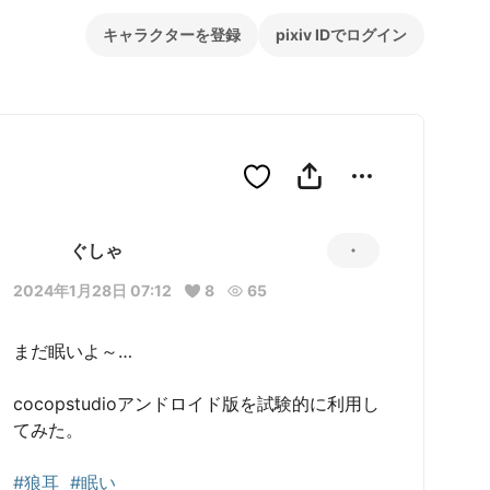
キャラクターを登録
pixiv IDでログイン
ぐしゃ
2024年1月28日 07:12
8
65
まだ眠いよ～…

cocopstudioアンドロイド版を試験的に利用し
てみた。

#狼耳
#眠い