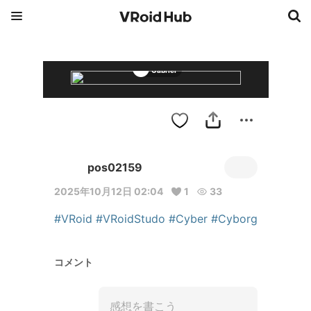
Gabriel
pos02159
2025年10月12日 02:04
1
33
#VRoid
#VRoidStudo
#Cyber
#Cyborg
コメント