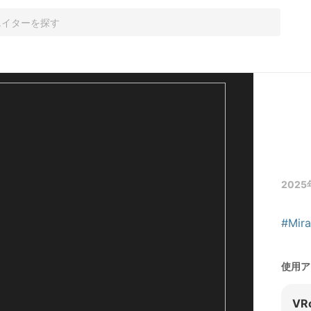
2025
#Mira
使用ア
VR