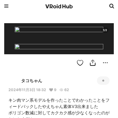
1
/
2
タコちゃん
2024年11月3日 18:32
9
62
キン肉マン系モデルを作ったことでわかったことをフ
ィードバックしたやえちゃん素体V3出来ました

ポリゴン数減に対してカクカク感が少なくなったのが