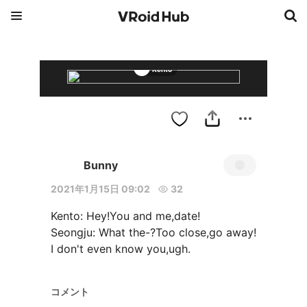
Kento
Bunny
2021年1月15日 09:02
32
Kento: Hey!You and me,date!

Seongju: What the-?Too close,go away!

I don't even know you,ugh.
コメント