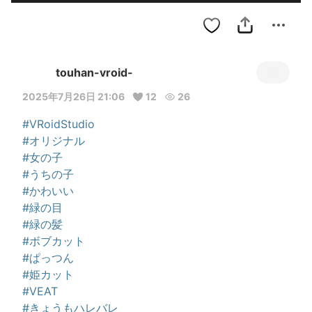
touhan-vroid-
2025年7月26日 21:06
12
26
#VRoidStudio
#オリジナル
#女の子
#うちの子
#かわいい
#緑の目
#緑の髪
#ボブカット
#ぱっつん
#姫カット
#VEAT
#きょうもハレバレ