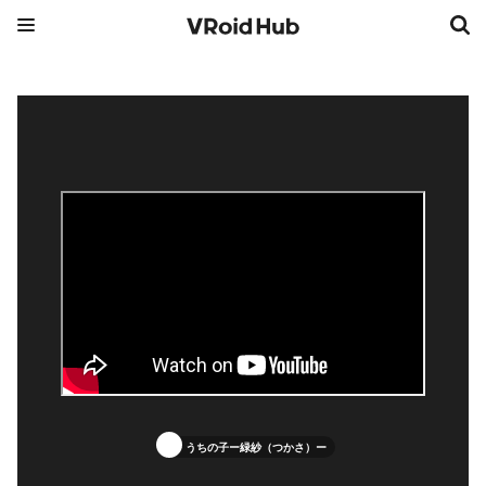
うちの子ー緑紗（つかさ）ー