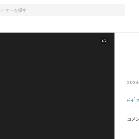
1
/
2
2024
#ギ
コメ