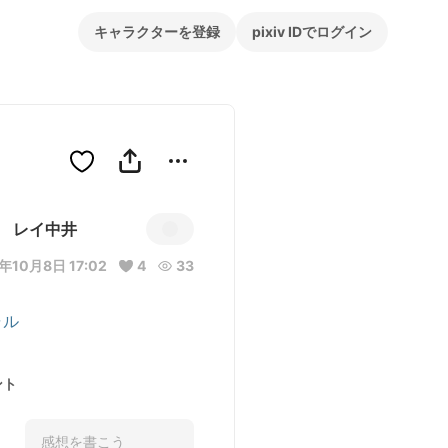
キャラクターを登録
pixiv IDでログイン
レイ中井
年10月8日 17:02
4
33
ャル
ント