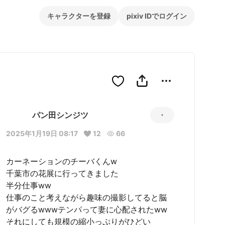
キャラクターを登録
pixiv IDでログイン
パン田シンジツ
2025年1月19日 08:17
12
66
カーネーションのチーバくんw

千葉市の花展に行ってきました

半分仕事ww

仕事のこと考えながら趣味の撮影してると脳
がバグるwwwテンパって妻に心配されたww

それにしても規模の縮小っぷりがひどい
