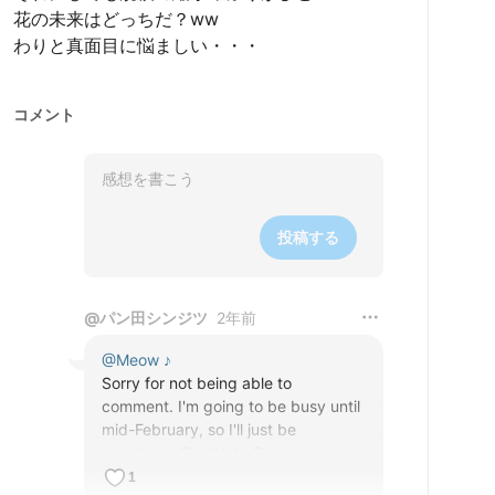
花の未来はどっちだ？ww

わりと真面目に悩ましい・・・
コメント
投稿する
@
パン田シンジツ
2年前
@
Meow ♪
Sorry for not being able to 
comment. I'm going to be busy until 
mid-February, so I'll just be 
watching VRoidHub. See you soon.
1