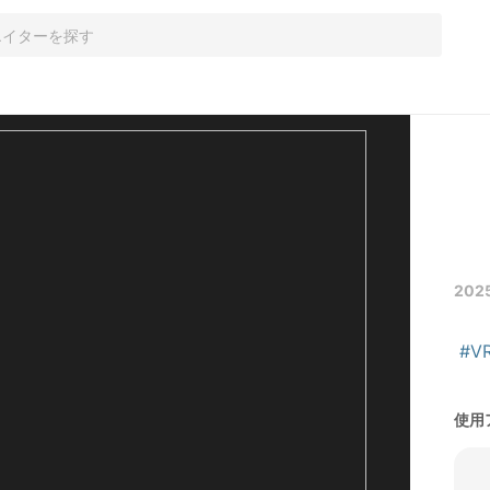
202
#VR
使用