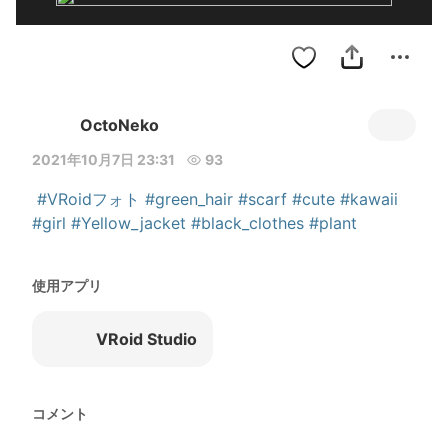
OctoNeko
2021年10月7日 23:31
93
#VRoidフォト
#green_hair
#scarf
#cute
#kawaii
#girl
#Yellow_jacket
#black_clothes
#plant
使用アプリ
VRoid Studio
コメント